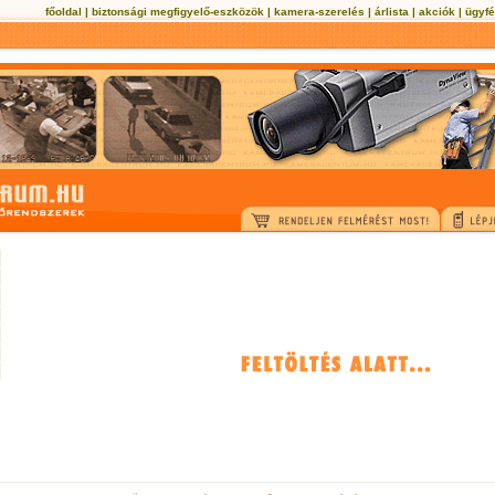
főoldal
|
biztonsági megfigyelő-eszközök
|
kamera-szerelés
|
árlista
|
akciók
|
ügyfé