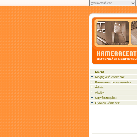
MENÜ
Megfigyelő eszközök
Kamerarendszer-szerelés
Árlista
Akciók
Ügyfélszolgálat
Gyakori kérdések