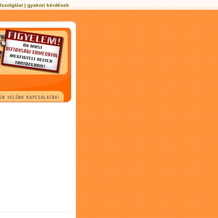
lszolgálat
|
gyakori kérdések