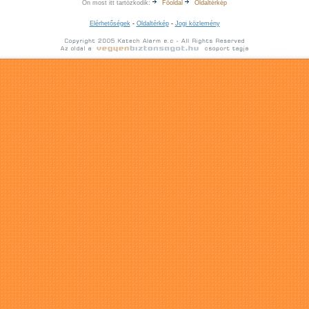
Ön most itt tartózkodik:
Főoldal
Oldaltérkép
Elérhetőségek
-
Oldaltérkép
-
Jogi közlemény